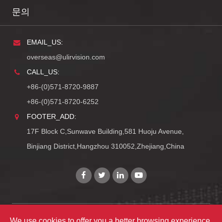
문의
EMAIL_US:
overseas@ulirvision.com
CALL_US:
+86-(0)571-8720-9887
+86-(0)571-8720-6252
FOOTER_ADD:
17F Block C,Sunwave Building,581 Huoju Avenue,
Binjiang District,Hangzhou 310052,Zhejiang,China
Copyright©
Zhejiang ULIRVISION Technology Co., Ltd.
We use cookies to offer you a better browsing experience,