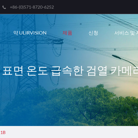
+86-(0)571-8720-6252
Engli
약 ULIRVISION
제품
신청
서비스 및 
한국
franç
Deut
외선 표면 온도 급속한 검열 카메
Espa
itali
русс
port
عربية
11B