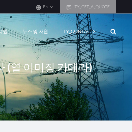
En
TY_GET_A_QUOTE
sh
지원
뉴스 및 자원
TY_CONTACTS
어
ais
sch
라 (열 이미징 카메라)
ñol
ano
кий
uguês
ال