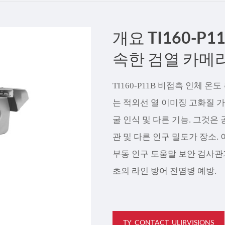
Türk
개요 TI160-P
Indo
속한 검열 카메
TY_
TI160-P11B 비접촉 인체 
는 적외선 열 이미징 고화질 가
굴 인식 및 다른 기능. 그것은 공
관 및 다른 인구 밀도가 장소.
부동 인구 도움말 보안 검사관
초의 라인 방어 전염병 예방.
TY_CONTACT_ULIRVISIONS