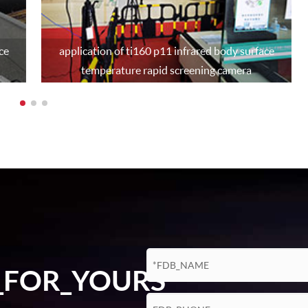
디스플레이 비디오 채널 이름, 날짜,
비디오 스트림, 비트 박동 수
ce
application of ti160 p11 infrared body surface
 수
temperature rapid screening camera
 노출 (AEC), 자동 화이트 밸런스 (AWB)
자동 이득 (AGC)
채도 밝기, 대비 색조, 선명도
감마 디지털 와이드 동적
G.711A/G.711U/G.726
비디오/사진
_FOR_YOURS
지원