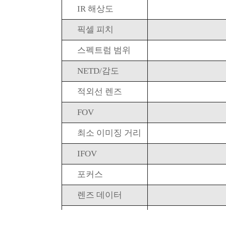
IR 해상도
픽셀 피치
스펙트럼 범위
NETD/감도
적외선 렌즈
FOV
최소 이미징 거리
IFOV
포커스
렌즈 데이터
가시 광선 카메라