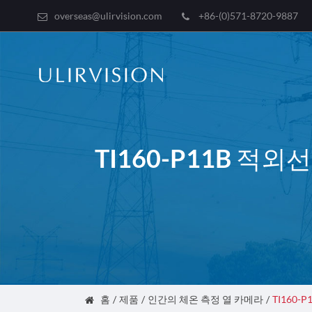
overseas@ulirvision.com
+86-(0)571-8720-9887
TI160-P11B 적
홈
제품
인간의 체온 측정 열 카메라
TI160-P