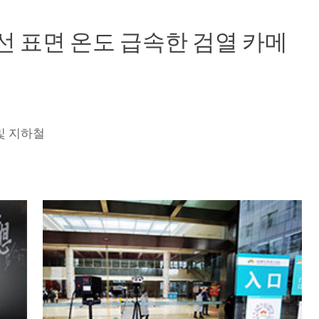
1/2.8 "소니 프로그레시브 스캔 CMOS
적외선 표면 온도 급속한 검열 카메
H.264/H.265/MJPEG
유형: 메인 프로파일
유형: 기본 프로필
및 지하철
1080/1280*720 (프레임 rate1 ~ 30fps 조절)
704*576/640*480/640*352/320*240
(프레임 rate1 ~ 30fps 조절)
16Mbps 비트율 조정 지원 고정 비트 박동 가변 비트 박동