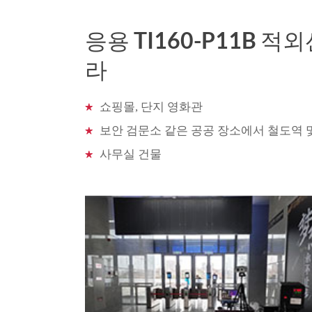
센서 유형
응용 TI160-P11B 
라
H.265 인코딩 
비디오 압축 표준
H.264 인코딩 
쇼핑몰, 단지 영화관
/메인 프로파일
보안 검문소 같은 공공 장소에서 철도역 
오디오 비디오
사무실 건물
메인 스트림
1920*
서브 스트림
비디오 비트 박동
30Kbps ~ 