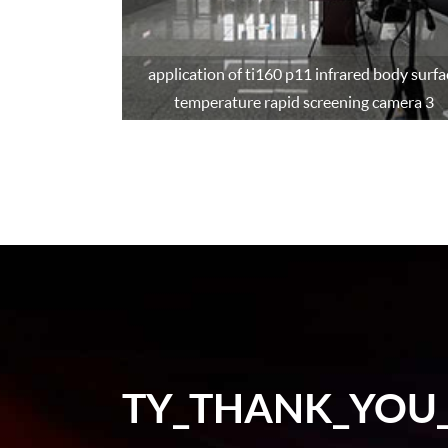
비디오 문자 오버
레이
application of ti160 p11 infrared body surfa
디스플레이 위치
temperature rapid screening camera 3
이미지 자동 조정
자동
기능
이미지 조정
오디오 압축 체재
저장 유형
TY_THANK_YOU
녹음 설정