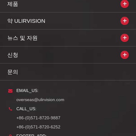
제품
약 ULIRVISION
뉴스 및 자원
신청
문의
EMAIL_US:
overseas@ulirvision.com
CALL_US:
+86-(0)571-8720-9887
+86-(0)571-8720-6252
FOOTER_ADD: