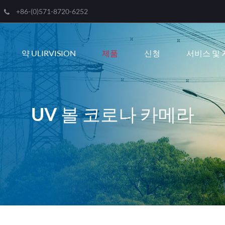
+86-(0)571-8720-6252
Engli
약 ULIRVISION
제품
신청
서비스 및 
한국
franç
Deut
UV 볼 코로나 카메라
Espa
itali
русс
port
عربية