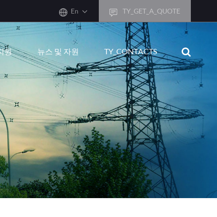
En
TY_GET_A_QUOTE
sh
지원
뉴스 및 자원
TY_CONTACTS
어
ais
sch
ñol
ano
кий
uguês
ال