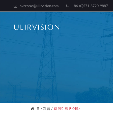
overseas@ulirvision.com
+86-(0)571-8720-9887
홈
제품
열 이미징 카메라