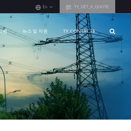
En
TY_GET_A_QUOTE
sh
지원
뉴스 및 자원
TY_CONTACTS
어
ais
sch
ñol
ano
кий
uguês
ال