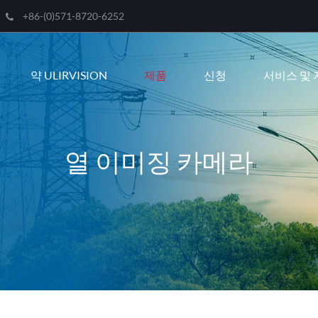
+86-(0)571-8720-6252
Engli
약 ULIRVISION
제품
신청
서비스 및 
한국
franç
Deut
열 이미징 카메라
Espa
itali
русс
port
عربية