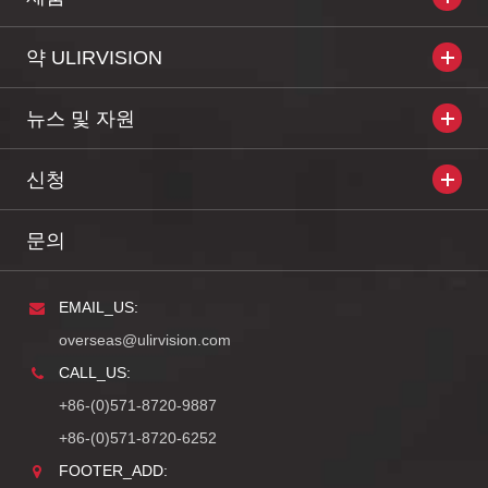
약 ULIRVISION
뉴스 및 자원
신청
문의
EMAIL_US:
overseas@ulirvision.com
CALL_US:
+86-(0)571-8720-9887
+86-(0)571-8720-6252
FOOTER_ADD: