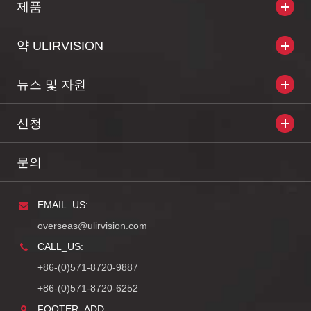
제품
약 ULIRVISION
뉴스 및 자원
신청
문의
EMAIL_US:
overseas@ulirvision.com
CALL_US:
+86-(0)571-8720-9887
+86-(0)571-8720-6252
FOOTER_ADD: