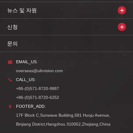
뉴스 및 자원
신청
문의
EMAIL_US:
overseas@ulirvision.com
CALL_US:
+86-(0)571-8720-9887
+86-(0)571-8720-6252
FOOTER_ADD:
17F Block C,Sunwave Building,581 Huoju Avenue,
Binjiang District,Hangzhou 310052,Zhejiang,China