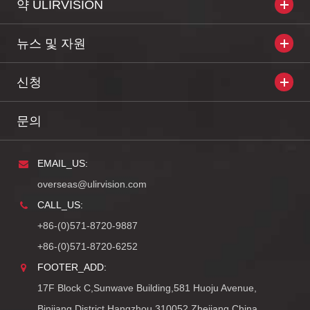
약 ULIRVISION
뉴스 및 자원
신청
문의
EMAIL_US:
overseas@ulirvision.com
CALL_US:
+86-(0)571-8720-9887
+86-(0)571-8720-6252
FOOTER_ADD:
17F Block C,Sunwave Building,581 Huoju Avenue,
Binjiang District,Hangzhou 310052,Zhejiang,China