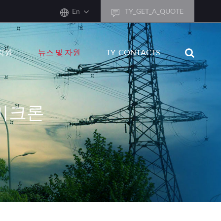
En
TY_GET_A_QUOTE
sh
지원
뉴스 및 자원
TY_CONTACTS
어
ais
sch
 미크론
ñol
ano
кий
uguês
ال