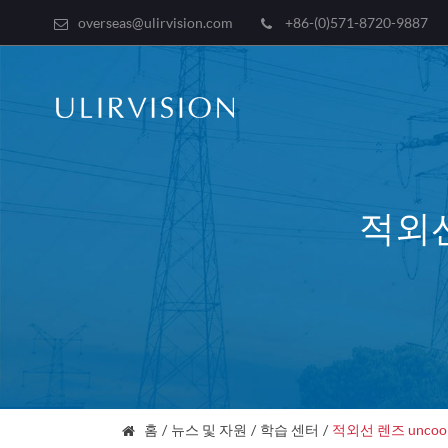
overseas@ulirvision.com
+86-(0)571-8720-9887
적외선
홈
뉴스 및 자원
학습 센터
적외선 렌즈 uncoo