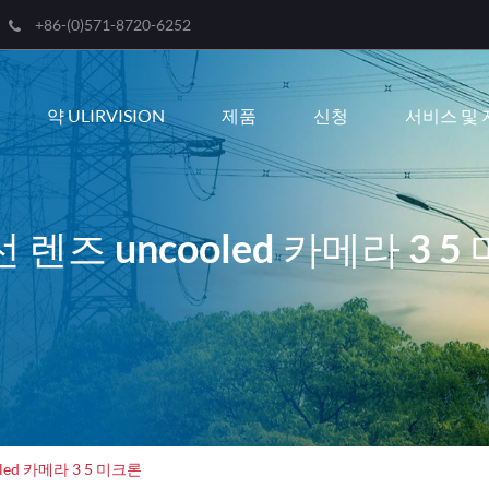
+86-(0)571-8720-6252
Engli
약 ULIRVISION
제품
신청
서비스 및 
한국
franç
Deut
 렌즈 uncooled 카메라 3 5
Espa
itali
русс
port
عربية
led 카메라 3 5 미크론