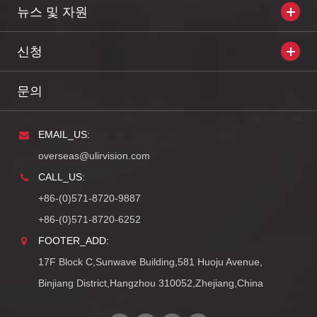
뉴스 및 자원
신청
문의
EMAIL_US:
overseas@ulirvision.com
CALL_US:
+86-(0)571-8720-9887
+86-(0)571-8720-6252
FOOTER_ADD:
17F Block C,Sunwave Building,581 Huoju Avenue,
Binjiang District,Hangzhou 310052,Zhejiang,China