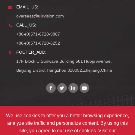
EMAIL_US:
overseas@ulirvision.com
CALL_US:
+86-(0)571-8720-9887
+86-(0)571-8720-6252
FOOTER_ADD:
17F Block C,Sunwave Building,581 Huoju Avenue,
Binjiang District,Hangzhou 310052,Zhejiang,China
We use cookies to offer you a better browsing experience,
Copyright©
Zhejiang ULIRVISION Technology Co., Ltd.
analyze site traffic and personalize content. By using this
TY_ALL_RIGHTS_RESERVEDS
site, you agree to our use of cookies. Visit our
TY_SITEMAPS
|
TY_PRIVACY