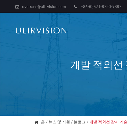
overseas@ulirvision.com
+86-(0)571-8720-9887
개발 적외선 
홈
뉴스 및 자원
블로그
개발 적외선 감지 기술