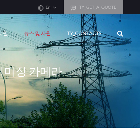
En
TY_GET_A_QUOTE
sh
지원
뉴스 및 자원
TY_CONTACTS
어
ais
sch
 이미징 카메라
ñol
ano
кий
uguês
ال