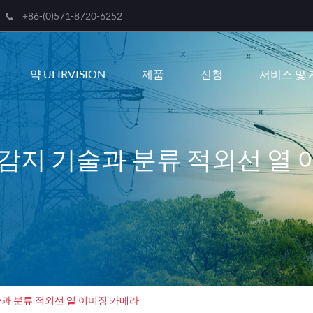
+86-(0)571-8720-6252
Engli
약 ULIRVISION
제품
신청
서비스 및 
한국
franç
Deut
감지 기술과 분류 적외선 열
Espa
itali
русс
port
عربية
과 분류 적외선 열 이미징 카메라