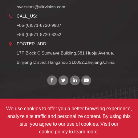
overseas@ulirvision.com
CALL_US:
+86-(0)571-8720-9887
+86-(0)571-8720-6252
FOOTER_ADD:
17F Block C,Sunwave Building,581 Huoju Avenue,
Binjiang District,Hangzhou 310052,Zhejiang,China
We use cookies to offer you a better browsing experience,
Copyright©
Zhejiang ULIRVISION Technology Co., Ltd.
analyze site traffic and personalize content. By using this
TY_ALL_RIGHTS_RESERVEDS
site, you agree to our use of cookies. Visit our
TY_SITEMAPS
|
TY_PRIVACY
cookie policy
to learn more.