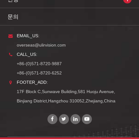
문의
EMAIL_US:
overseas@ulirvision.com
CALL_US:
+86-(0)571-8720-9887
+86-(0)571-8720-6252
FOOTER_ADD:
17F Block C,Sunwave Building,581 Huoju Avenue,
Binjiang District,Hangzhou 310052,Zhejiang,China