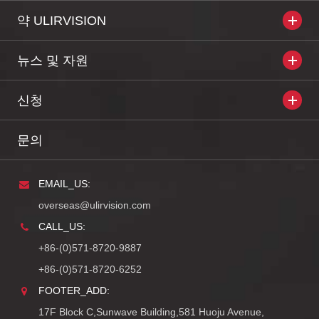
약 ULIRVISION
뉴스 및 자원
신청
문의
EMAIL_US:
overseas@ulirvision.com
CALL_US:
+86-(0)571-8720-9887
+86-(0)571-8720-6252
FOOTER_ADD:
17F Block C,Sunwave Building,581 Huoju Avenue,