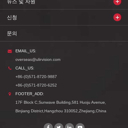
뉴스 및 자원
신청
문의
EMAIL_US:
overseas@ulirvision.com
CALL_US:
+86-(0)571-8720-9887
+86-(0)571-8720-6252
FOOTER_ADD:
17F Block C,Sunwave Building,581 Huoju Avenue,
Binjiang District,Hangzhou 310052,Zhejiang,China