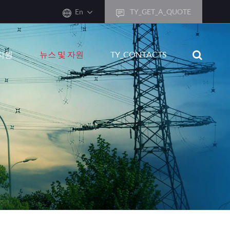
En
TY_GET_A_QUOTE
sh
지원
뉴스 및 자원
TY_CONTACTS
어
ais
sch
ñol
ano
кий
uguês
ال