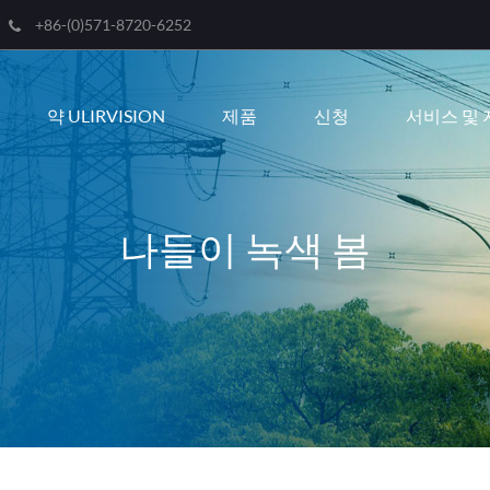
+86-(0)571-8720-6252
Engli
약 ULIRVISION
제품
신청
서비스 및 
한국
franç
Deut
나들이 녹색 봄
Espa
itali
русс
port
عربية