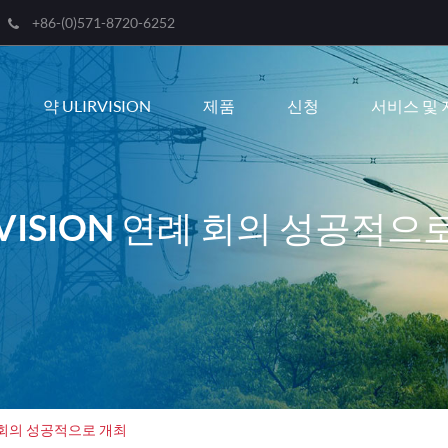
+86-(0)571-8720-6252
Engli
약 ULIRVISION
제품
신청
서비스 및 
한국
franç
Deut
RVISION 연례 회의 성공적으
Espa
itali
русс
port
عربية
연례 회의 성공적으로 개최