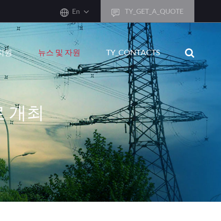
En
TY_GET_A_QUOTE
sh
지원
뉴스 및 자원
TY_CONTACTS
어
ais
sch
로 개최
ñol
ano
кий
uguês
ال