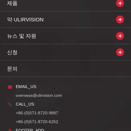
제품
약 ULIRVISION
뉴스 및 자원
신청
문의
EMAIL_US:
overseas@ulirvision.com
CALL_US:
+86-(0)571-8720-9887
+86-(0)571-8720-6252
FOOTER_ADD: