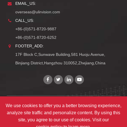
EMAIL_US:
overseas@ulirvision.com
CALL_US:
+86-(0)571-8720-9887
+86-(0)571-8720-6252
FOOTER_ADD:
17F Block C,Sunwave Building,581 Huoju Avenue,
Binjiang District,Hangzhou 310052,Zhejiang,China
We use cookies to offer you a better browsing experience,
Copyright©
Zhejiang ULIRVISION Technology Co., Ltd.
analyze site traffic and personalize content. By using this
TY_ALL_RIGHTS_RESERVEDS
site, you agree to our use of cookies. Visit our
TY_SITEMAPS
|
TY_PRIVACY
cookie policy
to learn more.