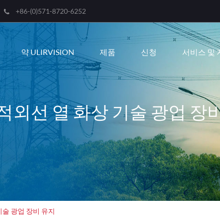
+86-(0)571-8720-6252
Engli
약 ULIRVISION
제품
신청
서비스 및 
한국
franç
Deut
적외선 열 화상 기술 광업 장
Espa
itali
русс
port
عربية
기술 광업 장비 유지