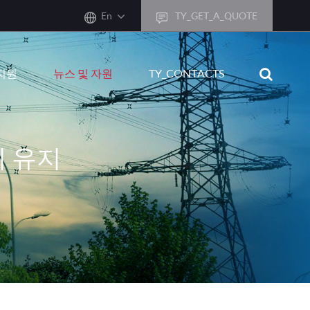
En
TY_GET_A_QUOTE
sh
지원
뉴스 및 자원
TY_CONTACTS
어
ais
sch
비 유지
ñol
ano
кий
uguês
ال