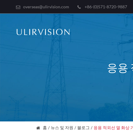
overseas@ulirvision.com
+86-(0)571-8720-9887
응용 
홈
뉴스 및 자원
블로그
응용 적외선 열 화상 