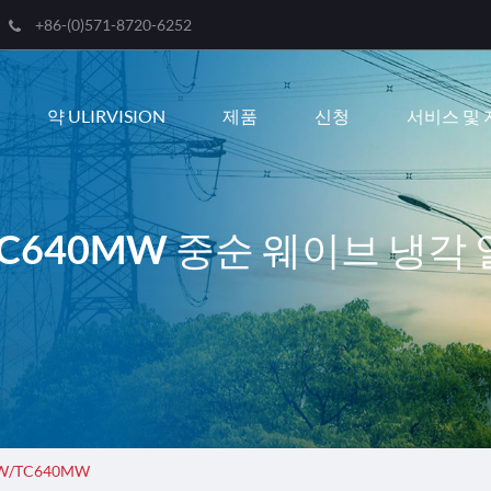
+86-(0)571-8720-6252
Engli
약 ULIRVISION
제품
신청
서비스 및 
한국
franç
Deut
TC640MW 중순 웨이브 냉각
Espa
itali
русс
port
عربية
W/TC640MW