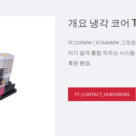
Türk
개요 냉각 코어 
Indo
TY_
TC320MW | TC640MW 
지기 쉽게 통합 적외선 시스템
혹한 환경.
TY_CONTACT_ULIRVISIONS