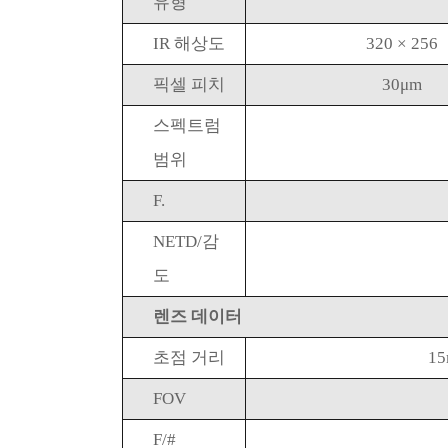
유형
IR 해상도
320 × 256
픽셀 피치
30μm
스펙트럼
범위
F.
NETD/감
도
렌즈 데이터
초점 거리
1
FOV
F/#