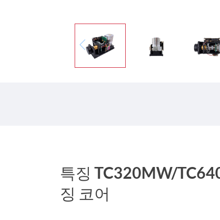
특징 TC320MW/TC6
징 코어