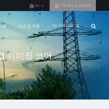
En
TY_GET_A_QUOTE
sh
지원
뉴스 및 자원
TY_CONTACTS
어
ais
sch
 열 이미징 코어
ñol
ano
кий
uguês
ال