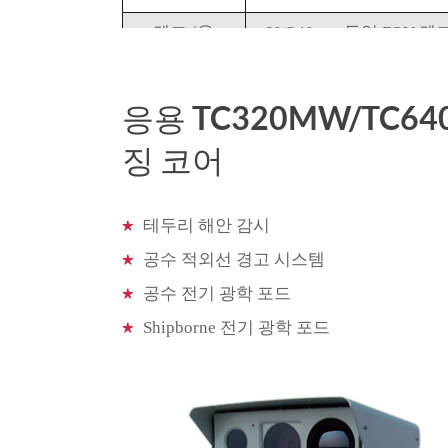
렌즈 (옵
60/240mm 듀얼 FOV 렌즈
션)
렌즈, 30mm
응용 TC320MW/TC6
이미지 성능
교정
징 코어
이미지 향
상
테두리 해안 감시
공수 적외선 경고 시스템
이미징 미
공수 전기 광학 포드
러링
Shipborne 전기 광학 포드
주파수
Max200Hz
증폭
2X
극성/LUT