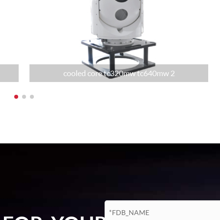
예
cooled core tc320mw tc640mw 2
RS232/RS422
PAL
LVDS/카메 라
+ 24V ~ + 32V (전원 보호)