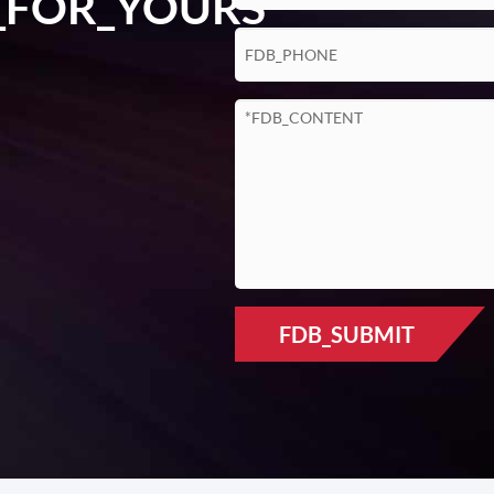
_FOR_YOURS
<12W @ 25 ℃ (표준)
≤ 6 분 (정상적인 온도)
-40 ℃ ~ + 60 ℃
-40 ℃ ~ + 70 ℃
FDB_SUBMIT
5% ~ 95% (응축)
1/2 사인, 30g, 11ms, 3 충격 당 축
 축, 30 분/축, 2.1g rms, 10-500Hz