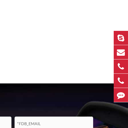
cooled core tc320mw tc640mw 3