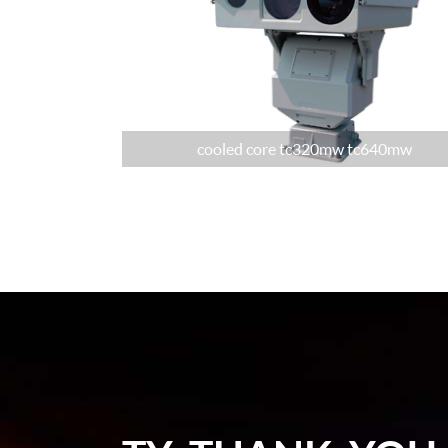
모드
크로스 커
서
인터페이스
cooled core tc320mw tc640mw
제어
아날로그
비디오 출
력
디지털 비
디오 출력
전원 시스템
작동 전압