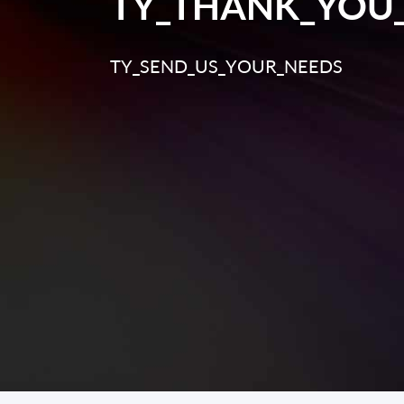
TY_THANK_YOU
전력 소비
<24W @ 25 ℃ (최대)
TY_SEND_US_YOUR_NEEDS
냉각 시간
환경 모수
작동 온도
범위
저장 온도
범위
습도
충격
진동
3