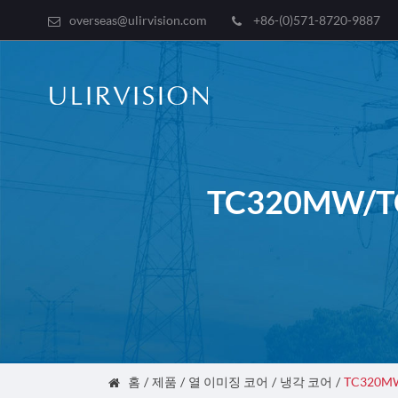
overseas@ulirvision.com
+86-(0)571-8720-9887
TC320MW/
홈
제품
열 이미징 코어
냉각 코어
TC320M