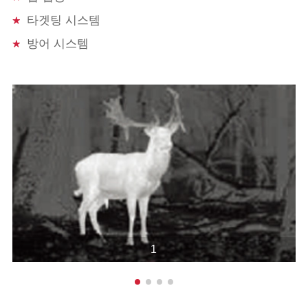
F.
1
타겟팅 시스템
거리 출
방어 시스템
48mm
구 동공
디옵터
-5 ~ 5
이미지 성능
디스플레
1024 × 768 OLED
이
주파수
50Hz
증폭
2 ×, 4 ×
1
극
성/LUT
블랙 핫/화이트 핫/레드 핫
모드