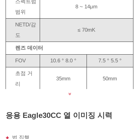
스펙트럼
8 ~ 14μm
범위
NETD/감
≤ 70mK
도
렌즈 데이터
FOV
10.6 ° 8.0 °
7.5 ° 5.5 °
초점 거
35mm
50mm
리
인식 거
950m
1200m
리 (차량)
응용 Eagle30CC 열 이미징 시력
인식 거
320m
420m
리 (인간)
법 집행