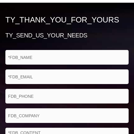
PIP
예
TY_THANK_YOU_FOR_YOURS
레티클
화이트/블랙 역방향
컬러
TY_SEND_US_YOUR_NEEDS
레티클
5 레티클 유형 (맞춤형)
유형
시작 시
3s
간
대비/밝
자동/수동
기
레이저
파장
905nm