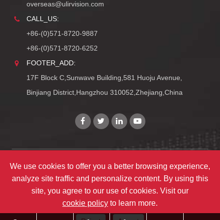
overseas@ulirvision.com
CALL_US:
+86-(0)571-8720-9887
+86-(0)571-8720-6252
FOOTER_ADD:
17F Block C,Sunwave Building,581 Huoju Avenue,
Binjiang District,Hangzhou 310052,Zhejiang,China
Copyright©
Zhejiang ULIRVISION Technology Co., Ltd.
We use cookies to offer you a better browsing experience,
analyze site traffic and personalize content. By using this
TY_ALL_RIGHTS_RESERVEDS
site, you agree to our use of cookies. Visit our
TY_SITEMAPS
|
TY_PRIVACY
cookie policy
to learn more.