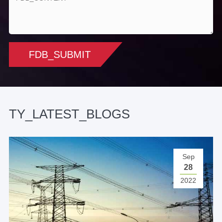
거리
600m
범위 정
± 2m
확도
FDB_SUBMIT
인터페이스
방수 항공 플러그 (전원 비디오
형식
RS232)
TY_LATEST_BLOGS
비디오
PAL
출력
Picatinny
Sep
MIL-STD 1913 Picatinny 레일
28
레일
2022
전원 시스템
배터리
이동식, 충전식 리튬 배터리