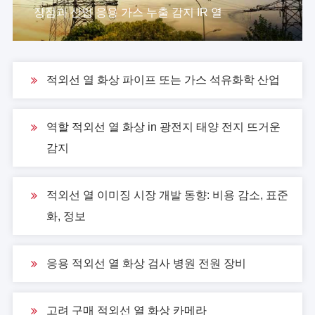
유형
장점과 산업 응용 가스 누출 감지 IR 열
작동 시
> 5h 연속
간
적외선 열 화상 파이프 또는 가스 석유화학 산업
환경 모수
작동 온
역할 적외선 열 화상 in 광전지 태양 전지 뜨거운
-20 ℃ ~ 50 ℃(-30 ℃ ~ 60 ℃, 옵션)
도 범위
감지
저장 온
-40 ℃ ~ 70 ℃
적외선 열 이미징 시장 개발 동향: 비용 감소, 표준
도 범위
화, 정보
캡슐화
IP66
충격 및
응용 적외선 열 화상 검사 병원 전원 장비
MIL-STD-810F
진동
물리적 데이터
고려 구매 적외선 열 화상 카메라