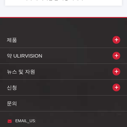
200mm × 115mm
220mm × 115mm
크기 (아
× 78mm (35mm
× 78mm (50mm
이피스)
렌즈)
렌즈)
무게 (배
900g (35mm 렌
1000g (50mm 렌
제품
터리)
즈)
즈)
약 ULIRVISION
포장
뉴스 및 자원
열 이미징 명소, 조합 케이블,
표준
Picatinny 레일, 보증 카드, 사용자 설
신청
명서, 인증서, 수송
옵션
DC 5V 전원 어댑터
문의
그 제품 사양 변경 없이. 획득하는 정확한 정보를
EMAIL_US:
문의.